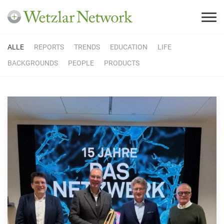
ALLE
REPORTS
TRENDS
EDUCATION
LIFE
BACKGROUNDS
PEOPLE
PRODUCTS