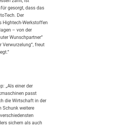
sen zählt, ist
für gesorgt, dass das
ptoTech. Der
us Hightech-Werkstoffen
lagen – von der
luter Wunschpartner“
 Verwurzelung“, freut
egt.“
: „Als einer der
ikmaschinen passt
die Wirtschaft in der
ch Schunk weitere
 verschiedensten
ers sichern als auch