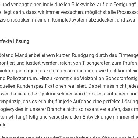
k und verlangt einen individuellen Blickwinkel auf die Fertigung“
liegt darin, dass wir immer versuchen, möglichst alle Prozesssch
zisionsoptiken in einem Komplettsystem abzudecken, und zwar
rfekte Lösung
t Roland Mandler bei einem kurzen Rundgang durch das Firmen
montiert und justiert werden, reicht von Tischgeräten zum Prüfen
hichtungsanlagen bis zum ebenso mächtigen wie hochkomplex
 und Polierzentrum. Hinzu kommt eine Vielzahl an Sonderanferti
uellen Kundenspezifikationen realisiert. Dabei muss nicht jed
essen basieren die Optikmaschinen von OptoTech auf einem ho
nprinzip, das es erlaubt, für jede Aufgabe eine perfekte Lösung
logiezyklen in unserer Branche nicht so rasant verlaufen, dass 
en wir langfristig und versuchen, den Entwicklungen immer eine
dler.