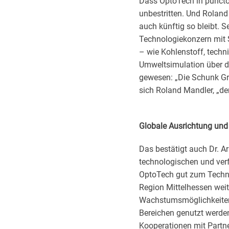
Dass OptoTech in puncto
unbestritten. Und Rolan
auch künftig so bleibt. 
Technologiekonzern mit S
– wie Kohlenstoff, tech
Umweltsimulation über di
gewesen: „Die Schunk Gro
sich Roland Mandler, „de
Globale Ausrichtung und
Das bestätigt auch Dr. A
technologischen und ver
OptoTech gut zum Techno
Region Mittelhessen weit
Wachstumsmöglichkeiten b
Bereichen genutzt werden
Kooperationen mit Partne