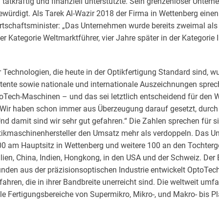
tatkräftig und finanziell unterstützte. Sein grenzenloser Unter
würdigt. Als Tarek Al-Wazir 2018 der Firma in Wettenberg einen
irtschaftsminister: „Das Unternehmen wurde bereits zweimal a
r Kategorie Weltmarktführer, vier Jahre später in der Kategorie
er Technologien, die heute in der Optikfertigung Standard sind, 
atente sowie nationale und internationale Auszeichnungen spre
oTech-Maschinen – und das sei letztlich entscheidend für den 
„Wir haben schon immer aus Überzeugung darauf gesetzt, durch
Und damit sind wir sehr gut gefahren.“ Die Zahlen sprechen für s
tikmaschinenhersteller den Umsatz mehr als verdoppeln. Das U
00 am Hauptsitz in Wettenberg und weitere 100 an den Tochterg
alien, China, Indien, Hongkong, in den USA und der Schweiz. Der E
unden aus der präzisionsoptischen Industrie entwickelt OptoTec
ahren, die in ihrer Bandbreite unerreicht sind. Die weltweit umf
le Fertigungsbereiche von Supermikro, Mikro-, und Makro- bis Pl