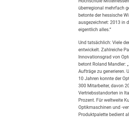
Hochschule Mittelhessen 
überregional mehrfach ge
betonte der hessische W
ausgezeichnet: 2013 in de
eigentlich alles.“
Und tatsächlich: Viele d
entwickelt. Zahlreiche P
Innovationsgrad von Opt
betont Roland Mandler: 
Aufträge zu generieren. 
10 Jahren konnte der Op
300 Mitarbeiter, davon 2
Vertriebsstandorten in It
Prozent. Für weltweite K
Optikmaschinen und -verf
Produktpalette bedient al