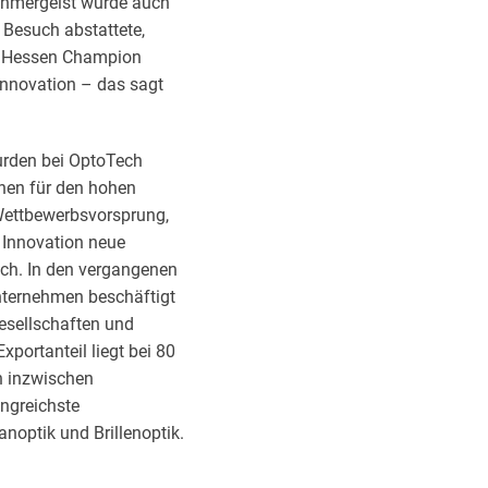
nehmergeist wurde auch
 Besuch abstattete,
ls Hessen Champion
 Innovation – das sagt
wurden bei OptoTech
chen für den hohen
Wettbewerbsvorsprung,
 Innovation neue
ich. In den vergangenen
nternehmen beschäftigt
esellschaften und
xportanteil liegt bei 80
h inzwischen
angreichste
anoptik und Brillenoptik.