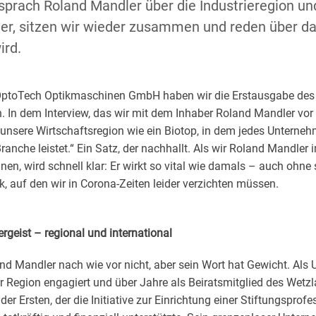
prach Roland Mandler über die Industrieregion und
ter, sitzen wir wieder zusammen und reden über da
rd.
 OptoTech Optikmaschinen GmbH haben wir die Erstausgabe de
In dem Interview, das wir mit dem Inhaber Roland Mandler vor 
he unsere Wirtschaftsregion wie ein Biotop, in dem jedes Unterne
ranche leistet.“ Ein Satz, der nachhallt. Als wir Roland Mandler 
en, wird schnell klar: Er wirkt so vital wie damals – auch ohn
auf den wir in Corona-Zeiten leider verzichten müssen.
geist – regional und international
and Mandler nach wie vor nicht, aber sein Wort hat Gewicht. Als 
r Region engagiert und über Jahre als Beiratsmitglied des Wetzl
 der Ersten, der die Initiative zur Einrichtung einer Stiftungspro