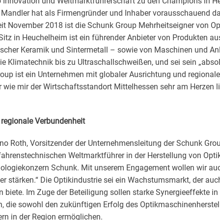
 Innovation und Weltmarktführerschaft zu den Champions in Hes
d Mandler hat als Firmengründer und Inhaber vorausschauend da
Seit November 2018 ist die Schunk Group Mehrheitseigner von O
itz in Heuchelheim ist ein führender Anbieter von Produkten a
nischer Keramik und Sintermetall – sowie von Maschinen und An
e Klimatechnik bis zu Ultraschallschweißen, und sei sein „abso
up ist ein Unternehmen mit globaler Ausrichtung und regionaler
r wie mir der Wirtschaftsstandort Mittelhessen sehr am Herzen li
 regionale Verbundenheit
rno Roth, Vorsitzender der Unternehmensleitung der Schunk Group
fahrenstechnischen Weltmarktführer in der Herstellung von Opt
logiekonzern Schunk. Mit unserem Engagement wollen wir auch 
er stärken.“ Die Optikindustrie sei ein Wachstumsmarkt, der au
iete. Im Zuge der Beteiligung sollen starke Synergieeffekte in
, die sowohl den zukünftigen Erfolg des Optikmaschinenherstell
rn in der Region ermöglichen.