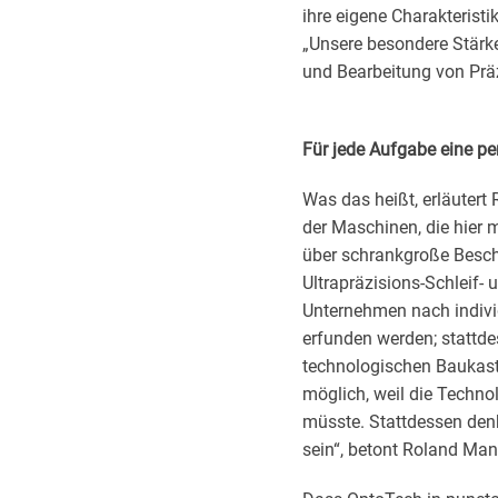
ihre eigene Charakteristi
„Unsere besondere Stärke 
und Bearbeitung von Prä
Für jede Aufgabe eine pe
Was das heißt, erläuter
der Maschinen, die hier 
über schrankgroße Besc
Ultrapräzisions-Schleif-
Unternehmen nach individ
erfunden werden; stattd
technologischen Baukaste
möglich, weil die Techno
müsste. Stattdessen denk
sein“, betont Roland Man