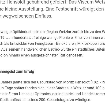
itz Hensoldt gebührend gefeiert. Das Viseum Wet
ine kleine Ausstellung. Eine Festschrift würdigt d
n wegweisenden Einfluss.
zweigte Optikindustrie in der Region Wetzlar zurück bis zu den 
s 19. Jahrhunderts auf einige wenige Pioniere. Einer von Ihnen w
ch als Entwickler von Ferngläsern, Binokularen, Mikroskopen u
 Aus seinem handwerklichen Betrieb wurde ein stattliches Unte
Region hinaus einen ausgezeichneten Ruf genossen.
mergeist zum Erfolg
Jahres jährte sich der Geburtstag von Moritz Hensoldt (1821-
n Tage später fanden sich in der Stadthalle Wetzlar rund 100 
 der Firma Hensoldt Optronics, der Industrie- und Handelskamm
 Optik anlässlich seines 200. Geburtstages zu würdigen.