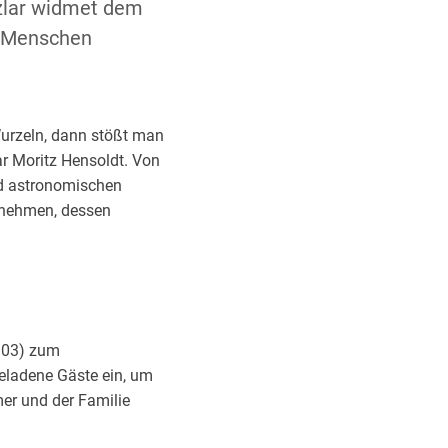
zlar widmet dem
en Menschen
Wurzeln, dann stößt man
ar Moritz Hensoldt. Von
nd astronomischen
rnehmen, dessen
1903) zum
geladene Gäste ein, um
er und der Familie