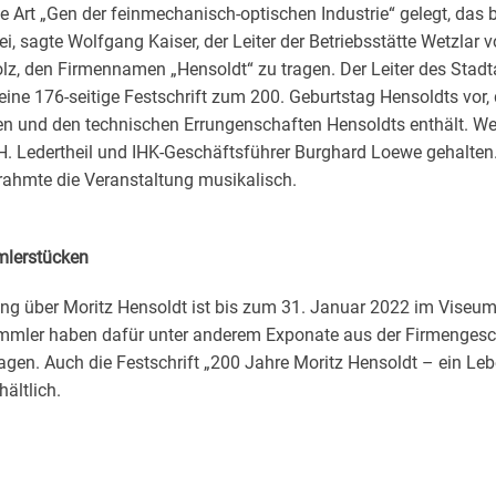
e Art „Gen der feinmechanisch-optischen Industrie“ gelegt, das b
i, sagte Wolfgang Kaiser, der Leiter der Betriebsstätte Wetzlar 
lz, den Firmennamen „Hensoldt“ zu tragen. Der Leiter des Stadt
eine 176-seitige Festschrift zum 200. Geburtstag Hensoldts vor, 
ten und den technischen Errungenschaften Hensoldts enthält. W
. Ledertheil und IHK-Geschäftsführer Burghard Loewe gehalten. 
ahmte die Veranstaltung musikalisch.
mlerstücken
ng über Moritz Hensoldt ist bis zum 31. Januar 2022 im Viseum 
ammler haben dafür unter anderem Exponate aus der Firmengesc
n. Auch die Festschrift „200 Jahre Moritz Hensoldt – ein Leben
ältlich.